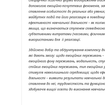
специфічної психічної форми відображення дійсн
допомогою емоційно-почуттєвих феноменів, заб
ставлення особистості до реальних або уявних,
майбутніх подій та його реалізацію в поведінці
ефективності навчальної діяльності – як полі
явища, що визначається ступенем співвідноснос
суб’єктивними витратами (часовими, фізичними
використаними для її реалізації.
Здійснено добір та обґрунтування комплексу д
які дають змогу: щодо емоційних переживань –
емоційного фону переживань, модальність, сту
стійких емоційних переживань, тип емоційних 
стимулів навколишнього середовища; щодо еф
діяльності – виявити результати навчальної ді
ставлення до неї, трудомісткість та функціо
здобувачів вищої освіти до виконання навчальн