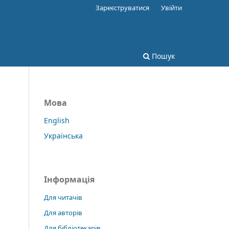
Зареєструватися
Увійти
Пошук
Мова
English
Українська
Інформація
Для читачів
Для авторів
Для бібліотекарів