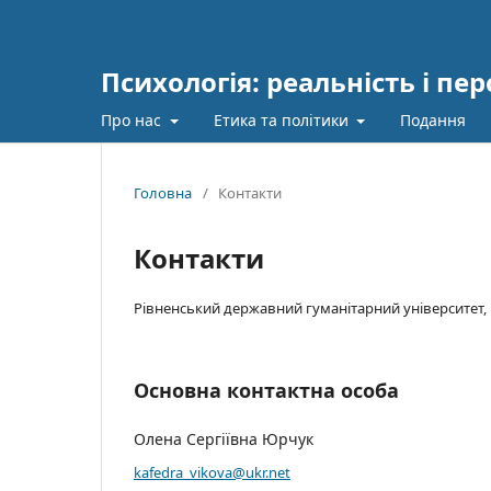
Психологія: реальність і пе
Про нас
Етика та політики
Подання
Головна
/
Контакти
Контакти
Рівненський державний гуманітарний університет, ву
Основна контактна особа
Олена Сергіївна Юрчук
kafedra_vikova@ukr.net