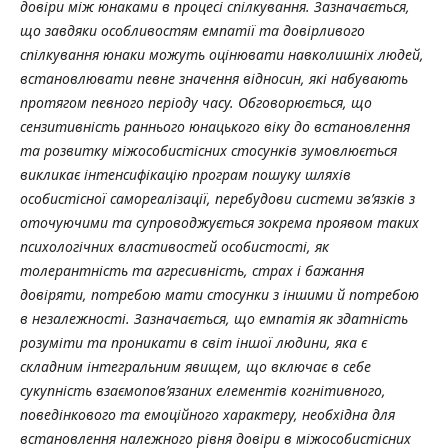
довіри між юнаками в процесі спілкування. Зазначається,
що завдяки особливостям емпатії та довірливого
спілкування юнаки можуть оцінювати навколишніх людей,
встановлювати певне значення відносин, які набувають
протягом певного періоду часу. Обговорюється, що
сензитивність раннього юнацького віку до встановлення
та розвитку міжособистісних стосунків зумовлюється
викликає інтенсифікацію програм пошуку шляхів
особистісної самореалізації, перебудови системи зв’язків з
оточуючими та супроводжується зокрема проявом таких
психологічних властивостей особистості, як
толерантність та агресивність, страх і бажання
довіряти, потребою мати стосунки з іншими й потребою
в незалежності. Зазначається, що емпатія як здатність
розуміти та проникати в світ іншої людини, яка є
складним інтегральним явищем, що включає в себе
сукупність взаємопов’язаних елементів когнітивного,
поведінкового та емоційного характеру, необхідна для
встановлення належного рівня довіри в міжособистісних