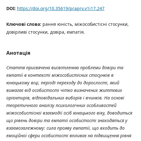
DOI:
https://doi.org/10.35619/praprv.v1i17.247
Ключові слова:
рання юність, міжособистісні стосунки,
довірливі стосунки, довіра, емпатія.
Анотація
Стаття присвячена висвітленню проблеми довіри та
емпатії в контексті міжособистісних стосунків в
юнацькому віці, періоді переходу до дорослості, який
вимагає від особистості чітко визначених життєвих
орієнтирів, відповідальних виборів і вчинків. На основі
теоретичного аналізу психологічних особливостей
міжособистісної взаємодії осіб юнацького віку, доводиться
що рівень довіри та емпатії особистості знаходяться у
взаємозалежному: сила прояву емпатії, що входить до
емоційної сфери особистості впливає на підвищення рівня