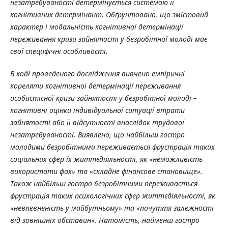
незатребуваності детермінується системою її
когнітивних детермінант.
Обґрунтовано,
що
змістовий
характер і модальність когнітивної детермінації
переживання кризи зайнятості у безробітної молоді має
свої специфічні особливості.
В ході проведеного дослідження вивчено емпіричні
кореляти когнітивної детермінації переживання
особистісної кризи зайнятості у безробітної молоді –
когнітивні оцінки індивідуальної ситуації втрати
зайнятості або її відсутності внаслідок трудової
незатребуваності. Виявлено, що найбільш гостро
молодими безробітними переживається фрустрація таких
соціальних сфер їх життєдіяльності, як «неможливість
використати фах» та «складне фінансове становище».
Також найбільш гостро безробітними переживається
фрустрація таких психологічних сфер життєдіяльності, як
«невпевненість у майбутньому» та «почуття залежності
від зовнішніх обставин». Натомість, найменш гостро