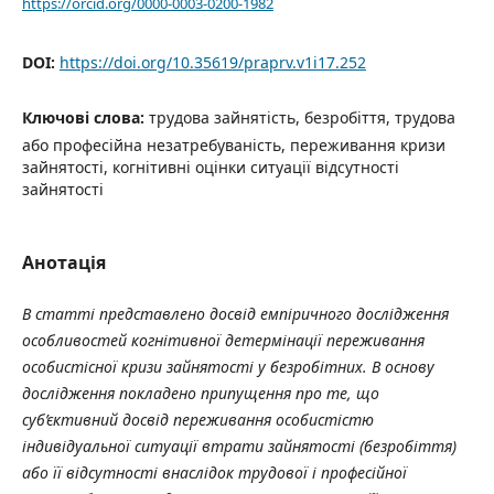
https://orcid.org/0000-0003-0200-1982
DOI:
https://doi.org/10.35619/praprv.v1i17.252
Ключові слова:
трудова зайнятість, безробіття, трудова
або професійна незатребуваність, переживання кризи
зайнятості, когнітивні оцінки ситуації відсутності
зайнятості
Анотація
В статті представлено досвід емпіричного дослідження
особливостей когнітивної детермінації переживання
особистісної кризи зайнятості у безробітних. В основу
дослідження покладено припущення про те, що
суб’єктивний досвід переживання особистістю
індивідуальної ситуації втрати зайнятості (безробіття)
або її відсутності внаслідок трудової і професійної