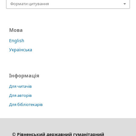
Формати цитування
Мова
English
Українська
Інформація
Для читачів
Для авторів
Для бібліотекарів
© Рівненський державний гуманітарний