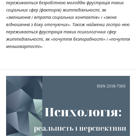
переживається безробітною молоддю фрустрація таких
соціальних сфер (факторів) життєдіяльності, як
«зменшення і втрата соціальних контактів» і «зміна
відношення з боку оточуючих». Також найменш гостро нею
переживається фрустрація таких психологічних сфер
життєдіяльності, як «почуття безпорадності» і «почуття
меншовартості».