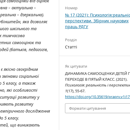
ція самооцінки від оцінок
вна – актуальна –
Номер
реальна – дзеркальна).
№ 17 (2021): Психологія:реальніс
перспективи. Збірник наукових
убінштейн, яка дозволяє
праць РДГУ
шого шкільного та
як тимчасова
Розділ
ретних самооцінок та
Статті
дей (батьків, педагогів,
Як цитувати
є якісно своєрідним
ДИНАМИКА САМООЦЕНКИ ДЕТЕЙ 
 змінами соціальної
ПЕРЕХОДЕ В ПЯТЫЙ КЛАСС. (2021).
о 5 класу, а також
Психологія: реальність і перспекти
о, які особливості
1
(17), 55-67.
https://doi.org/10.35619/praprv.v1i17
ситуації розвитку у
прияють розвитку
Формати цитування
емпіричного дослідження
о 5 класу.
дітей, що виникають