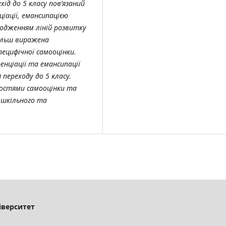
хід до 5 класу пов’язаний
іації, емансипацією
годженням ліній розвитку
більш виражена
пецифічної самооцінки.
нціації та емансипації
 переходу до 5 класу.
востями самооцінки та
 шкільного та
іверситет