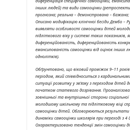
диференціація специфічної самооцінки, емансипа
інших людей) та види самооцінки (ретроспекти
прогнозна; реальна – демонстрована – бажана; 
Описано модифікацію клінічної бесіди Дембо – Р
виявляти особливості самооцінки дітей молод
підліткового віку у системі таких показників, 
диференційованість, диференційованість конк
емансипованість самооцінки від оцінок інших лю
однолітків).
Обґрунтовано, що віковий проміжок 9–11 років 
періодом, який співвідноситься з кардинальними
ситуації розвитку у зв’язку з переходом дітей д
початком статевого дозрівання. Проаналізован
зовнішньої та внутрішньої сторони соціальної 
молодшому шкільному та підлітковому віці с
самооцінки дітей.
Обговорюються результати 
динаміки самооцінки школяр
i
в
при переході з 4 д
Охарактеризовано тенденції змін самооцінки 