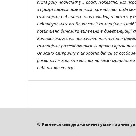
після року навчання у 5 класі. Показано, що пере
з прогресивним розвитком тимчасової диференц
самооцінки від оцінок інших людей, а також уз
індивідуальних особливостей самооцінки. Най
позитивна динаміка виявлена ​​в диференціації с
Випадки зниження показників тимчасової дифере
самооцінки розглядаються як прояви кризи після
Описано емпіричну типологію дітей за особли
розвитку її характеристик на межі молодшого
підліткового віку.
© Рівненський державний гуманітарний ун