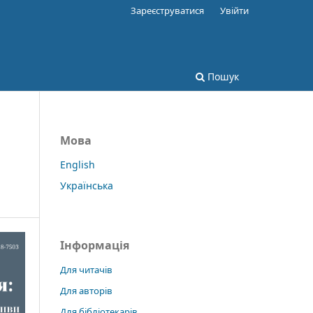
Зареєструватися
Увійти
Пошук
Мова
English
Українська
Інформація
Для читачів
Для авторів
Для бібліотекарів