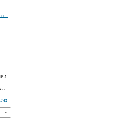
ть і
ПРИ
ви
,
.240