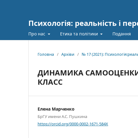
Психологія: реальність і пе
Про нас
Етика та політики
Подання
Головна
/
Архіви
/
№ 17 (2021): Психологія:реал
ДИНАМИКА САМООЦЕНКИ 
КЛАСС
Елена Марченко
БрГУ имени А.С. Пушкина
https://orcid.org/0000-0002-1671-584X