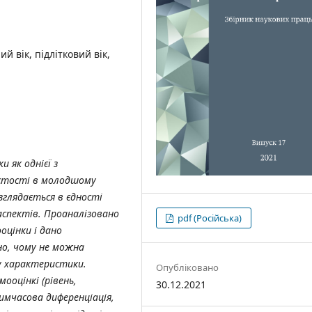
 вік, підлітковий вік,
ки
як
однієї
з
стості
в
молодшому
зглядається
в
єдності
аспектів
.
Проаналізовано
pdf (Російська)
оцінки і дано
но, чому не можна
ву характеристики.
Опубліковано
оцінкі (рівень,
30.12.2021
имчасова диференціація,