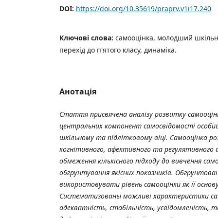
DOI:
https://doi.org/10.35619/praprv.v1i17.240
Ключові слова:
самооцінка, молодший шкільний
перехід до п'ятого класу, динаміка.
Анотація
Стаття
присвячена
аналізу
розвитку
самооцін
центральних
компонент
самосвідомості
особи
шкільному
та
підлітковому
віці
.
Самооцінка
ро
когнітивного
,
афективного
та
регулятивного
обмеження кількісного підходу до вивчення само
обгрунтування якісних показників. Обгрунтова
використовувати рівень самооцінки як її осно
Систематизованы можливі характеристики само
адекватність, стабільність, усвідомленість, т