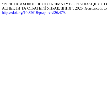
“РОЛЬ ПСИХОЛОГІЧНОГО КЛІМАТУ В ОРГАНІЗАЦІЇ У 
АСПЕКТИ ТА СТРАТЕГІЇ УПРАВЛІННЯ”. 2026.
Психологія: р
https://doi.org/10.35619/prap_rv.vi26.479
.