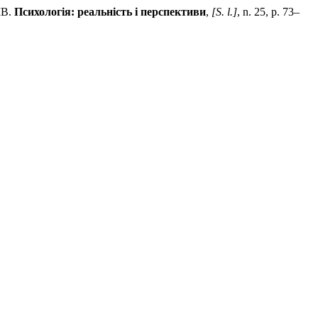
ІВ.
Психологія: реальність і перспективи
,
[S. l.]
, n. 25, p. 73–