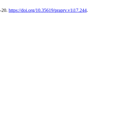
4-20.
https://doi.org/10.35619/praprv.v1i17.244
.