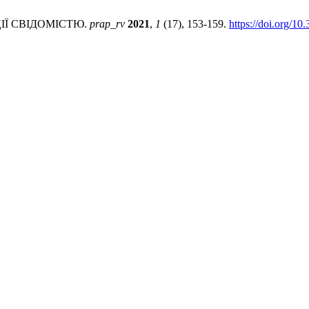
ІЇ СВІДОМІСТЮ.
prap_rv
2021
,
1
(17), 153-159.
https://doi.org/10