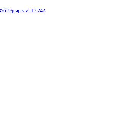
.35619/praprv.v1i17.242
.