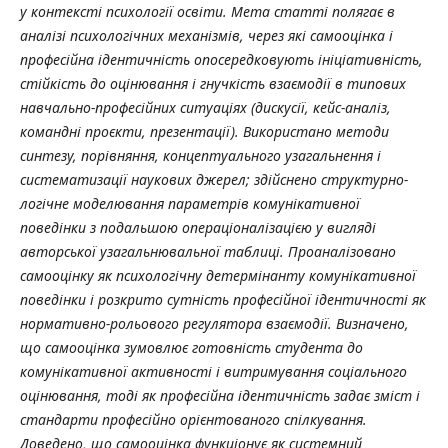
у контексті психології освіти. Мета статті полягає в
аналізі психологічних механізмів, через які самооцінка і
професійна ідентичність опосередковують ініціативність,
стійкість до оцінювання і гнучкість взаємодії в типових
навчально-професійних ситуаціях (дискусії, кейс-аналіз,
командні проєкти, презентації). Використано методи
синтезу, порівняння, концептуального узагальнення і
систематизації наукових джерел; здійснено структурно-
логічне моделювання параметрів комунікативної
поведінки з подальшою операціоналізацією у вигляді
авторської узагальнювальної таблиці. Проаналізовано
самооцінку як психологічну детермінанту комунікативної
поведінки і розкрито сутність професійної ідентичності як
нормативно-рольового регулятора взаємодії. Визначено,
що самооцінка зумовлює готовність студента до
комунікативної активності і витримування соціального
оцінювання, тоді як професійна ідентичність задає зміст і
стандарти професійно орієнтованого спілкування.
Доведено, що самооцінка функціонує як системний