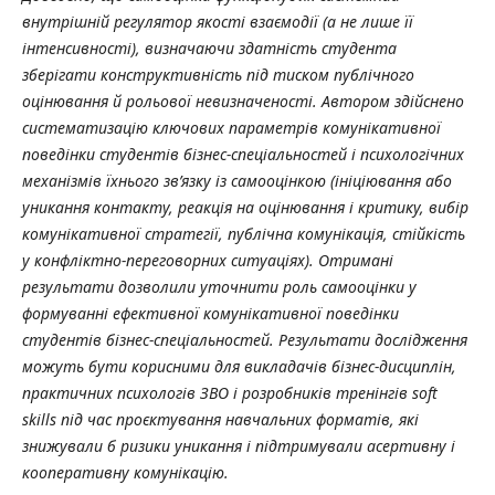
внутрішній регулятор якості взаємодії (а не лише її
інтенсивності), визначаючи здатність студента
зберігати конструктивність під тиском публічного
оцінювання й рольової невизначеності. Автором здійснено
систематизацію ключових параметрів комунікативної
поведінки студентів бізнес-спеціальностей і психологічних
механізмів їхнього зв’язку із самооцінкою (ініціювання або
уникання контакту, реакція на оцінювання і критику, вибір
комунікативної стратегії, публічна комунікація, стійкість
у конфліктно-переговорних ситуаціях). Отримані
результати дозволили уточнити роль самооцінки у
формуванні ефективної комунікативної поведінки
студентів бізнес-спеціальностей. Результати дослідження
можуть бути корисними для викладачів бізнес-дисциплін,
практичних психологів ЗВО і розробників тренінгів soft
skills під час проєктування навчальних форматів, які
знижували б ризики уникання і підтримували асертивну і
кооперативну комунікацію.