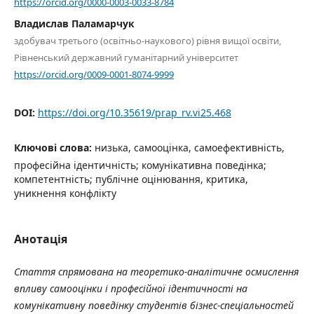
https://orcid.org/0000-0003-0033-8784
Владислав Паламарчук
здобувач третього (освітньо-наукового) рівня вищої освіти,
Рівненський державний гуманітарний університет
https://orcid.org/0009-0001-8074-9999
DOI:
https://doi.org/10.35619/prap_rv.vi25.468
Ключові слова:
низька, самооцінка, самоефективність,
професійна ідентичність; комунікативна поведінка;
компетентність; публічне оцінювання, критика,
уникнення конфлікту
Анотація
Стаття спрямована на теоретико-аналітичне осмислення
впливу самооцінки і професійної ідентичності на
комунікативну поведінку студентів бізнес-спеціальностей