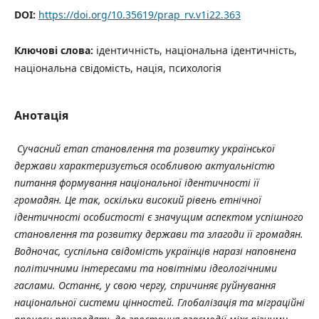
DOI:
https://doi.org/10.35619/prap_rv.v1i22.363
Ключові слова:
ідентичність, національна ідентичність,
національна свідомість, нація, психологія
Анотація
Сучасний етап становлення та розвитку української
держави характеризується особливою актуальністю
питання формування національної ідентичності її
громадян. Це так, оскільки високий рівень етнічної
ідентичності особистості є значущим аспектом успішного
становлення та розвитку держави та злагоди її громадян.
Водночас, суспільна свідомість українців наразі наповнена
політичними інтересами та новітніми ідеологічними
гаслами. Останнє, у свою чергу, спричиняє руйнування
національної системи цінностей.
Глобалізація та міграційні